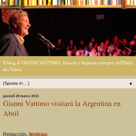
Il blog di GIANNI VATTIMO, filosofo e deputato europeo dell'Italia
dei Valori
▼
giovedì 28 marzo 2013
Gianni Vattimo visitará la Argentina en
Abril
Redacción,
Noticias