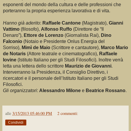
esponenti del mondo della cultura e delle professioni che
porteranno la propria esperienza lavorativa e di vita.
Hanno già aderito
:
Raffaele Cantone
(Magistrato)
,
Gianni
Vattimo
(filosofo),
Alfonso Ruffo
(Direttore de “Il
Denaro”),
Ettore de Lorenzo
(Giornalista Rai),
Dino
Falconio
(Notaio e Presidente Onlus Energia del
Sorriso),
Mimì de Maio
(Scrittore e cantautore),
Marco Mario
de Notaris
(Attore teatrale e cinematografico),
Raffaele
Iovine
(Istituto Italiano per gli Studi Filosofici). Inoltre verrà
letta una lettera dello scrittore
Maurizio de Giovanni
.
Interverranno la Presidenza, il Consiglio Direttivo, i
ricercatori e il personale dell’Istituto Italiano per gli Studi
Filosofici.
Gli organizzatori
:
Alessandro Milone
e
Beatrice Rossano
.
alle
3/15/2013 05:46:00 PM
2 commenti:
Condividi