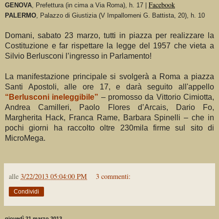
Facebook
GENOVA
, Prefettura (in cima a Via Roma), h. 17 |
PALERMO
, Palazzo di Giustizia (V Impallomeni G. Battista, 20), h. 10
Domani, sabato 23 marzo, tutti in piazza per realizzare la
Costituzione e far rispettare la legge del 1957 che vieta a
Silvio Berlusconi l’ingresso in Parlamento!
La manifestazione principale si svolgerà a Roma a piazza
Santi Apostoli, alle ore 17, e darà seguito all'appello
“Berlusconi ineleggibile”
– promosso da Vittorio Cimiotta,
Andrea Camilleri, Paolo Flores d’Arcais, Dario Fo,
Margherita Hack, Franca Rame, Barbara Spinelli – che in
pochi giorni ha raccolto oltre 230mila firme sul sito di
MicroMega.
alle
3/22/2013 05:04:00 PM
3 commenti:
Condividi
giovedì 21 marzo 2013