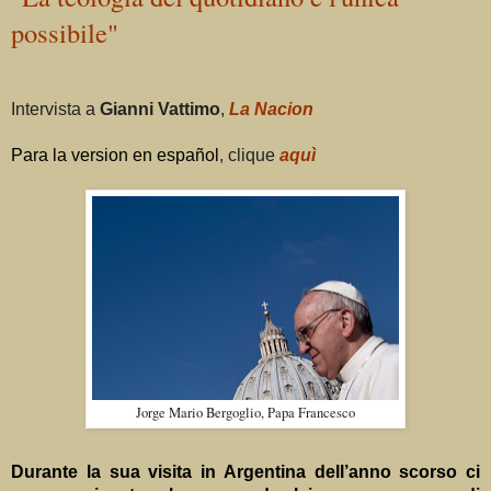
possibile"
Intervista a
Gianni Vattimo
,
La Nacion
Para la version en espa
ñol
, clique
aquì
Jorge Mario Bergoglio, Papa Francesco
Durante la sua visita in Argentina dell’anno scorso ci